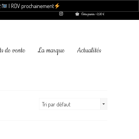

| RDV prochainement
Ignorer
Votre panier
-
0,00
€
s de vente
La marque
Actualités
Tri par défaut