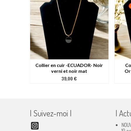
Collier en cuir -ECUADOR- Noir
Co
verni et noir mat
Or
39,00
€
| Suivez-moi |
| Act
NOUV
Instagram
10 o