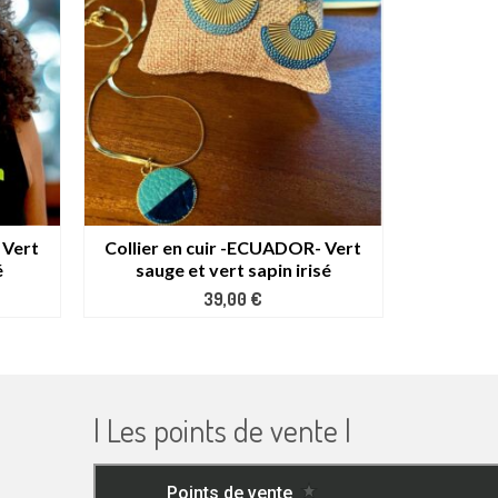
 Vert
Collier en cuir -ECUADOR- Vert
é
sauge et vert sapin irisé
39,00
€
| Les points de vente |