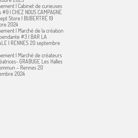
ement | Cabinet de curieuses
s #9 | CHEZ NOUS CAMPAGNE
ept Store | BUBERTRÉ
19
bre 2024
ement | Marché de la création
pendante #3 | BAR LA
ALE | RENNES
20 septembre
4
ement | Marché de créateurs
réatrices- GRABUGE Les Halles
commun – Rennes
20
embre 2024