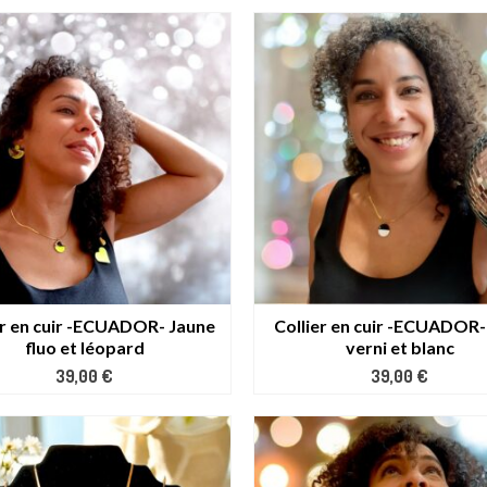
er en cuir -ECUADOR- Jaune
Collier en cuir -ECUADOR-
fluo et léopard
verni et blanc
39,00
€
39,00
€