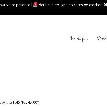
pour votre patience |
Boutique en ligne en cours de création 
Boutique
Point
roduits sur
MALVINA CREA.COM