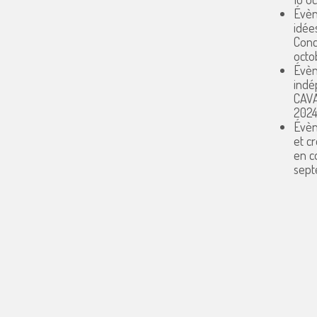
Évèn
idée
Conc
octo
Évèn
indé
CAV
202
Évèn
et c
en 
sept