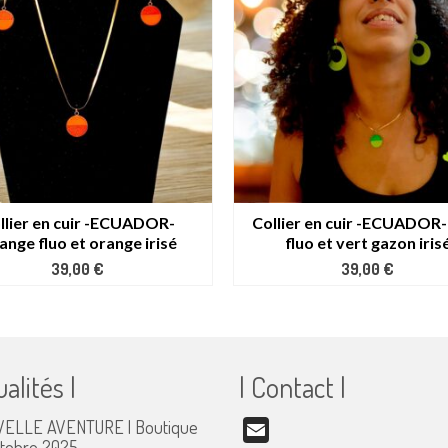
llier en cuir -ECUADOR-
Collier en cuir -ECUADOR-
ange fluo et orange irisé
fluo et vert gazon iris
39,00
€
39,00
€
ualités |
| Contact |
ELLE AVENTURE | Boutique
Email
ctobre 2025