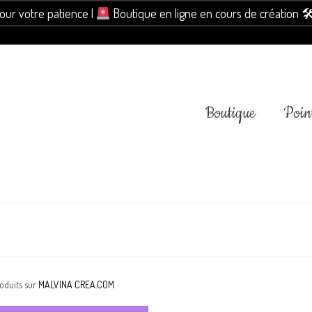
pour votre patience |
Boutique en ligne en cours de création 
Boutique
Point
roduits sur
MALVINA CREA.COM