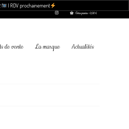

| RDV prochainement
Ignorer
Votre panier
-
0,00
€
s de vente
La marque
Actualités