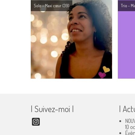
Solo - Maxi cœur
(39)
Trio - M
| Suivez-moi |
| Act
NOUV
Instagram
10 o
Évèn