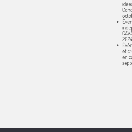
idée
Conc
octo
Évèn
indé
CAV
202
Évèn
et c
en 
sept