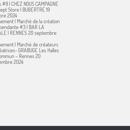
s #9 | CHEZ NOUS CAMPAGNE
ept Store | BUBERTRÉ
19
bre 2024
ement | Marché de la création
pendante #3 | BAR LA
ALE | RENNES
20 septembre
4
ement | Marché de créateurs
réatrices- GRABUGE Les Halles
commun – Rennes
20
embre 2024