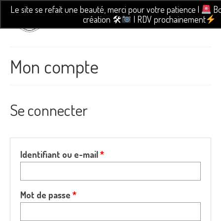
Le site se refait une beauté, merci pour votre patience |
Bo
création 🛠
| RDV prochainement
Mon compte
Se connecter
Obligatoire
Identifiant ou e-mail
*
Obligatoire
Mot de passe
*