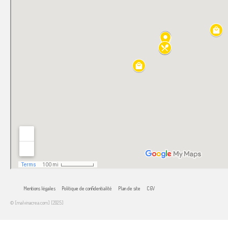
Mentions légales
Politique de confidentialité
Plan de site
CGV
© [malvinacrea.com] [2025]