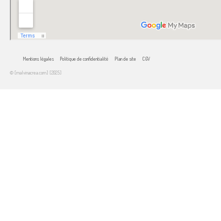
Mentions légales
Politique de confidentialité
Plan de site
CGV
© [malvinacrea.com] [2025]