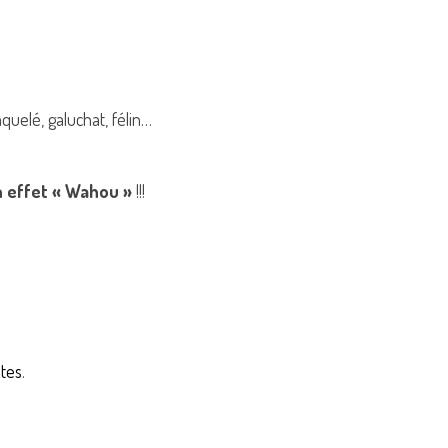
aquelé, galuchat, félin…
 effet « Wahou »
!!!
tes
.