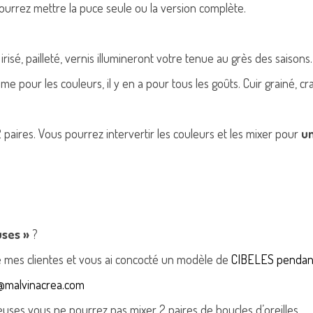
ourrez mettre la puce seule ou la version complète.
irisé, pailleté, vernis illumineront votre tenue au grès des saisons.
mme pour les couleurs, il y en a pour tous les goûts. Cuir grainé, cr
paires. Vous pourrez intervertir les couleurs et les mixer pour
un
ses »
?
e mes clientes et vous ai concocté un modèle de
CIBELES pendan
r@malvinacrea.com
euses vous ne pourrez pas mixer 2 paires de boucles d’oreilles.