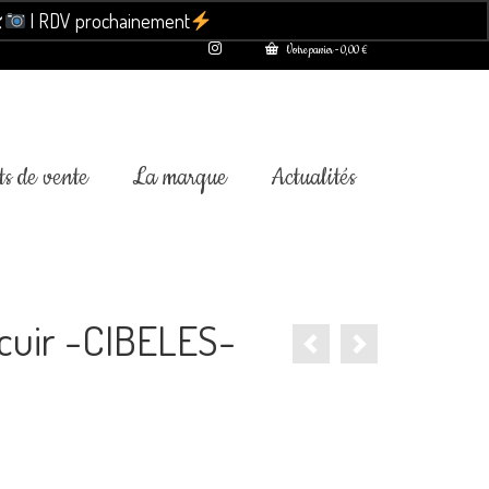

| RDV prochainement
Ignorer
Votre panier
-
0,00
€
s de vente
La marque
Actualités
 cuir -CIBELES-