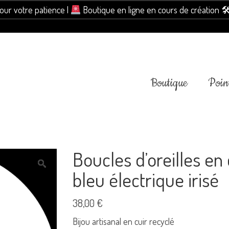
pour votre patience |
Boutique en ligne en cours de création 
Boutique
Point
Boucles d’oreilles en
bleu électrique irisé
38,00
€
Bijou artisanal en cuir recyclé