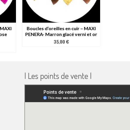
– MAXI
Boucles d’oreilles en cuir – MAXI
Boucles d
rose
PENERA- Marron glacé verni et or
PENERA
35,00
€
| Les points de vente |