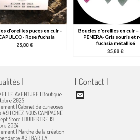
es d’oreilles puces en cuir -
Boucles d’oreilles en cuir 
CAPULCO- Rose fuchsia
PENERA- Gris souris et 
fuchsia métallisé
25,00
€
35,00
€
ualités |
| Contact |
ELLE AVENTURE | Boutique
Email
ctobre 2025
ement | Cabinet de curieuses
s #9 | CHEZ NOUS CAMPAGNE
ept Store | BUBERTRÉ
19
bre 2024
ement | Marché de la création
pendante #3 | BAR LA