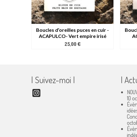
 en cuir -
Boucles d’oreilles puces en cuir -
Boucl
cé verni
ACAPULCO- Vert empire irisé
A
25,00
€
| Suivez-moi |
| Act
NOUV
Instagram
10 o
Évèn
idée
Conc
octo
Évèn
indé