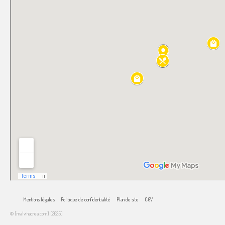
Mentions légales
Politique de confidentialité
Plan de site
CGV
© [malvinacrea.com] [2025]