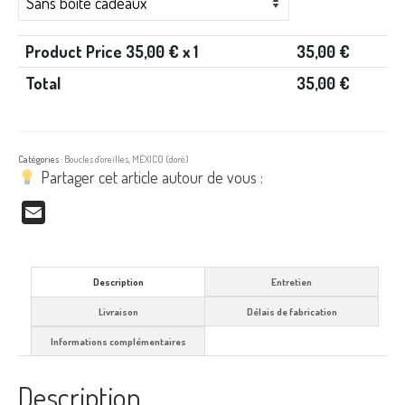
Product Price
35,00
€ x 1
35,00
€
Total
35,00
€
Catégories :
Boucles d'oreilles
,
MÉXICO (doré)
Partager cet article autour de vous :
Email
Description
Entretien
Livraison
Délais de fabrication
Informations complémentaires
Description