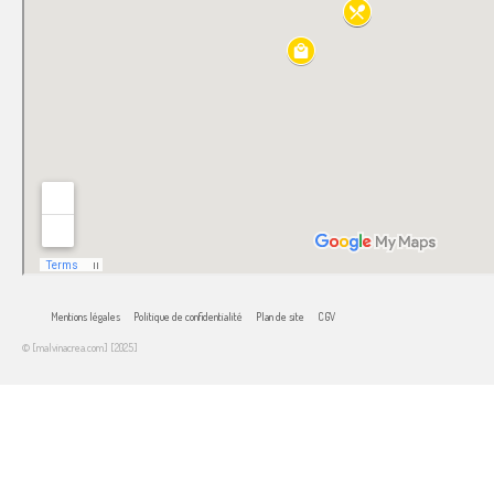
Mentions légales
Politique de confidentialité
Plan de site
CGV
© [malvinacrea.com] [2025]