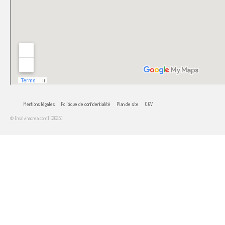
Mentions légales
Politique de confidentialité
Plan de site
CGV
© [malvinacrea.com] [2025]