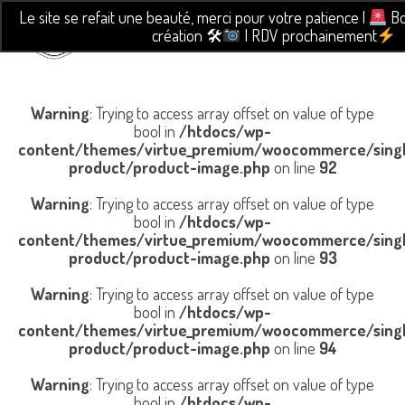
Le site se refait une beauté, merci pour votre patience |
Bo
création 🛠
| RDV prochainement
Warning
: Trying to access array offset on value of type
bool in
/htdocs/wp-
content/themes/virtue_premium/woocommerce/sing
product/product-image.php
on line
92
Warning
: Trying to access array offset on value of type
bool in
/htdocs/wp-
content/themes/virtue_premium/woocommerce/sing
product/product-image.php
on line
93
Warning
: Trying to access array offset on value of type
bool in
/htdocs/wp-
content/themes/virtue_premium/woocommerce/sing
product/product-image.php
on line
94
Warning
: Trying to access array offset on value of type
bool in
/htdocs/wp-