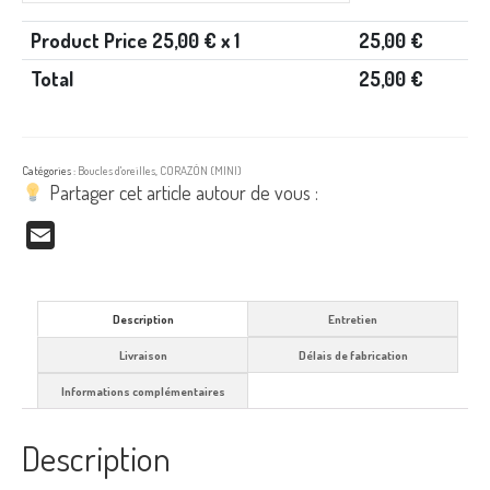
Product Price
25,00
€ x 1
25,00
€
Total
25,00
€
Catégories :
Boucles d'oreilles
,
CORAZÓN (MINI)
Partager cet article autour de vous :
Email
Description
Entretien
Livraison
Délais de fabrication
Informations complémentaires
Description