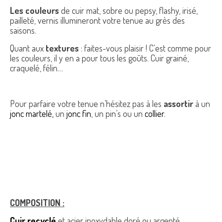
Les couleurs
de cuir mat, sobre ou pepsy, flashy, irisé,
pailleté, vernis illumineront votre tenue au grès des
saisons.
Quant aux
textures
: faites-vous plaisir ! C’est comme pour
les couleurs, il y en a pour tous les goûts. Cuir grainé,
craquelé, félin…
Pour parfaire votre tenue n’hésitez pas à les
assortir
à un
jonc martelé,
un
jonc fin
, un pin’s ou un
collier
.
COMPOSITION :
Cuir recyclé
et acier inoxydable doré ou argenté