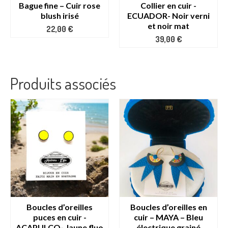
Bague fine – Cuir rose
Collier en cuir -
blush irisé
ECUADOR- Noir verni
et noir mat
22,00
€
39,00
€
Produits associés
Boucles d’oreilles
Boucles d’oreilles en
puces en cuir -
cuir – MAYA – Bleu
ACAPULCO- Jaune fluo
électrique grainé