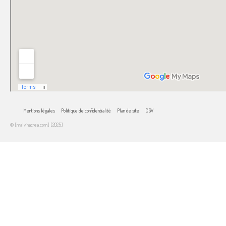
Mentions légales
Politique de confidentialité
Plan de site
CGV
© [malvinacrea.com] [2025]