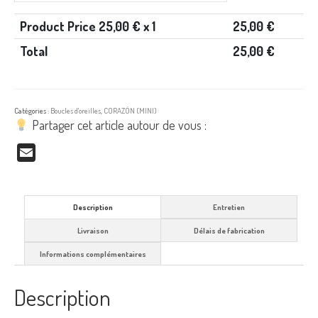
Product Price
25,00
€ x 1
25,00
€
Total
25,00
€
Catégories :
Boucles d'oreilles
,
CORAZÓN (MINI)
Partager cet article autour de vous :
Email
Description
Entretien
Livraison
Délais de fabrication
Informations complémentaires
Description