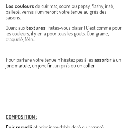
Les couleurs
de cuir mat, sobre ou pepsy, flashy, irisé,
pailleté, vernis illumineront votre tenue au grès des
saisons.
Quant aux
textures
: faites-vous plaisir ! C’est comme pour
les couleurs, il y en a pour tous les goûts. Cuir grainé,
craquelé, félin…
Pour parfaire votre tenue n’hésitez pas à les
assortir
à un
jonc martelé,
un
jonc fin
, un pin’s ou un
collier
.
COMPOSITION :
Cuir recyclé
et acier inoxydable doré ou argenté