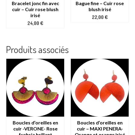
Bracelet jonc fin avec
Bague fine – Cuir rose
cuir – Cuir rose blush
blush irisé
irisé
22,00
€
24,00
€
Produits associés
Boucles d’oreilles en
Boucles d’oreilles en
cuir -VERONE- Rose
cuir – MAXI PENERA-
fuchsia brillant
Orange et orange irisé