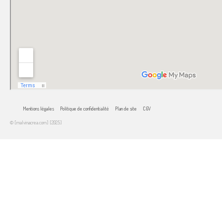
Mentions légales
Politique de confidentialité
Plan de site
CGV
© [malvinacrea.com] [2025]