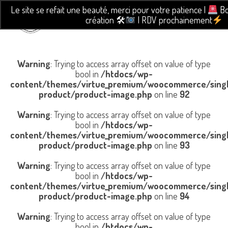
Le site se refait une beauté, merci pour votre patience |
Bo
création 🛠
| RDV prochainement
Warning
: Trying to access array offset on value of type
bool in
/htdocs/wp-
content/themes/virtue_premium/woocommerce/sing
product/product-image.php
on line
92
Warning
: Trying to access array offset on value of type
bool in
/htdocs/wp-
content/themes/virtue_premium/woocommerce/sing
product/product-image.php
on line
93
Warning
: Trying to access array offset on value of type
bool in
/htdocs/wp-
content/themes/virtue_premium/woocommerce/sing
product/product-image.php
on line
94
Warning
: Trying to access array offset on value of type
bool in
/htdocs/wp-