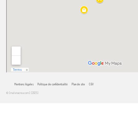
Mentions légales
Politique de confidentialité
Plan de site
CGV
© [malvinacrea.com] [2025]