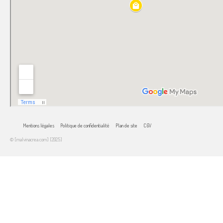
Mentions légales
Politique de confidentialité
Plan de site
CGV
© [malvinacrea.com] [2025]