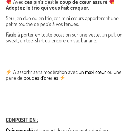
Avec
ces pin’s
c’est le
coup de cœur assuré
Adoptez le trio qui vous fait craquer.
Seul, en duo ou en trio, ces mini cœurs apporteront une
petite touche de pep’s à vos tenues.
Facile à porter en toute occasion sur une veste, un pull, un
sweat, un tee-shirt ou encore un sac banane.
À assortir sans modération avec un
maxi cœur
ou une
paire de
boucles d’oreilles
COMPOSITION :
Cuir recyclé
et support du pin’s en métal doré ou