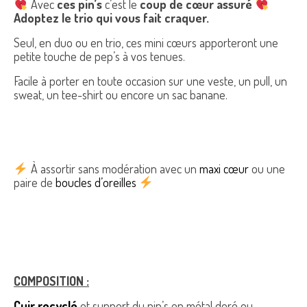
Avec
ces pin’s
c’est le
coup de cœur assuré
Adoptez le trio qui vous fait craquer.
Seul, en duo ou en trio, ces mini cœurs apporteront une
petite touche de pep’s à vos tenues.
Facile à porter en toute occasion sur une veste, un pull, un
sweat, un tee-shirt ou encore un sac banane.
À assortir sans modération avec un
maxi cœur
ou une
paire de
boucles d’oreilles
COMPOSITION :
Cuir recyclé
et support du pin’s en métal doré ou