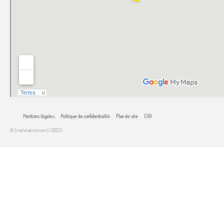
Mentions légales
Politique de confidentialité
Plan de site
CGV
© [malvinacrea.com] [2025]