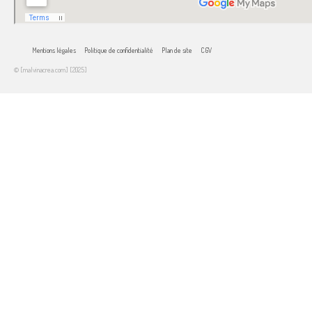
Mentions légales
Politique de confidentialité
Plan de site
CGV
© [malvinacrea.com] [2025]