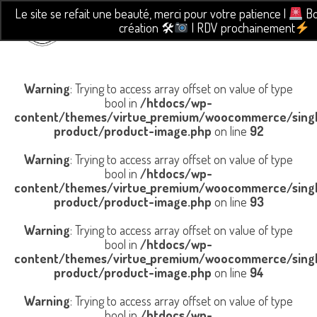
Le site se refait une beauté, merci pour votre patience |
Bo
création 🛠
| RDV prochainement
Warning
: Trying to access array offset on value of type
bool in
/htdocs/wp-
content/themes/virtue_premium/woocommerce/sing
product/product-image.php
on line
92
Warning
: Trying to access array offset on value of type
bool in
/htdocs/wp-
content/themes/virtue_premium/woocommerce/sing
product/product-image.php
on line
93
Warning
: Trying to access array offset on value of type
bool in
/htdocs/wp-
content/themes/virtue_premium/woocommerce/sing
product/product-image.php
on line
94
Warning
: Trying to access array offset on value of type
bool in
/htdocs/wp-