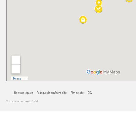
Mentions légales
Politique de confidentialité
Plan de site
CGV
© [malvinacrea.com] [2025]