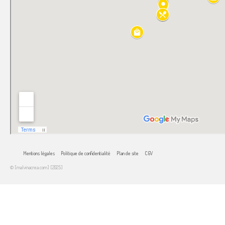
Mentions légales
Politique de confidentialité
Plan de site
CGV
© [malvinacrea.com] [2025]