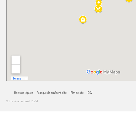
Mentions légales
Politique de confidentialité
Plan de site
CGV
© [malvinacrea.com] [2025]