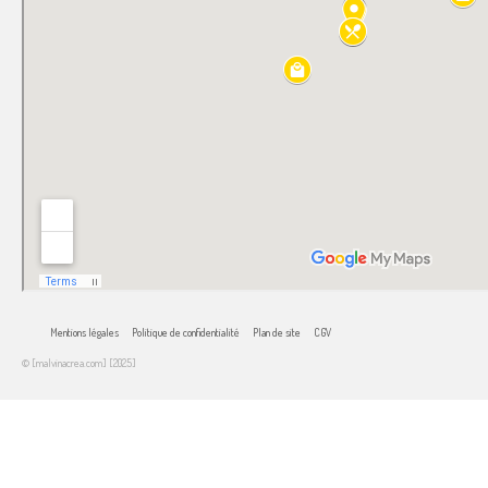
Mentions légales
Politique de confidentialité
Plan de site
CGV
© [malvinacrea.com] [2025]