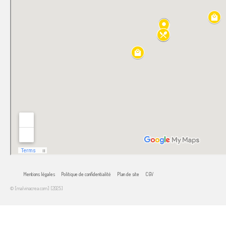
Mentions légales
Politique de confidentialité
Plan de site
CGV
© [malvinacrea.com] [2025]