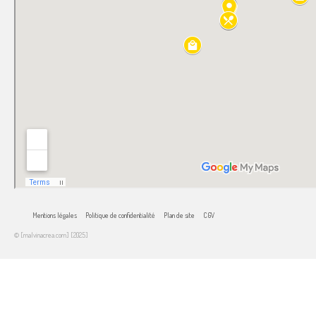
Mentions légales
Politique de confidentialité
Plan de site
CGV
© [malvinacrea.com] [2025]