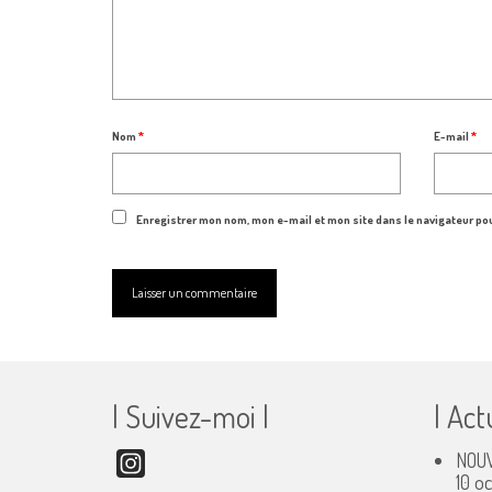
Nom
*
E-mail
*
Enregistrer mon nom, mon e-mail et mon site dans le navigateur p
| Suivez-moi |
| Act
NOUV
Instagram
10 o