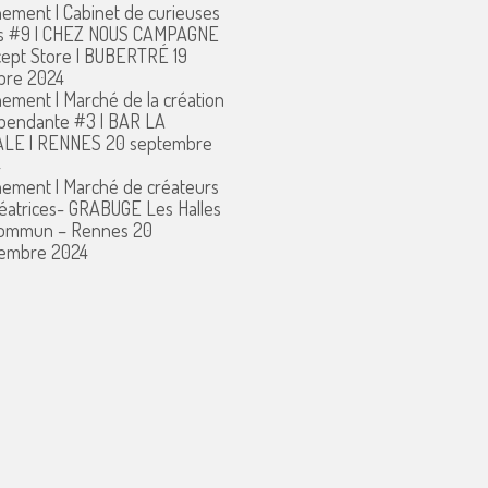
ement | Cabinet de curieuses
s #9 | CHEZ NOUS CAMPAGNE
ept Store | BUBERTRÉ
19
bre 2024
ement | Marché de la création
pendante #3 | BAR LA
ALE | RENNES
20 septembre
4
ement | Marché de créateurs
réatrices- GRABUGE Les Halles
commun – Rennes
20
embre 2024