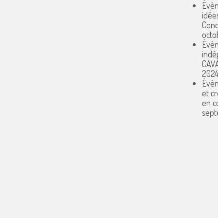
Évèn
idée
Conc
octo
Évèn
indé
CAV
202
Évèn
et c
en 
sept