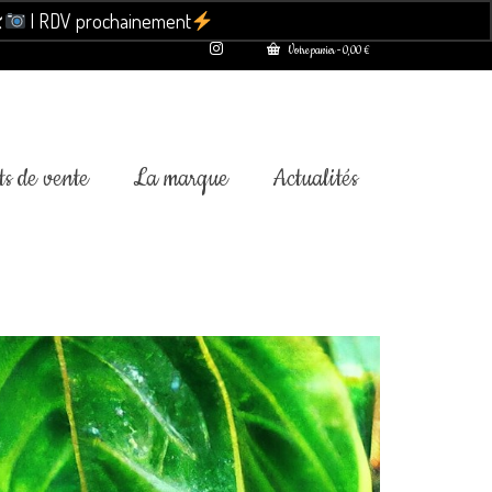

| RDV prochainement
Ignorer
Votre panier
-
0,00
€
s de vente
La marque
Actualités