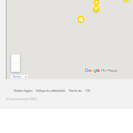
Mentions légales
Politique de confidentialité
Plan de site
CGV
© [malvinacrea.com] [2025]