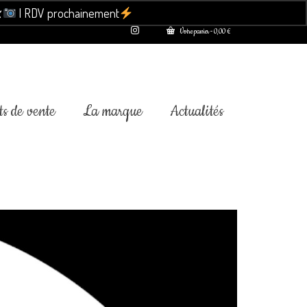

| RDV prochainement
Ignorer
Votre panier
-
0,00
€
s de vente
La marque
Actualités