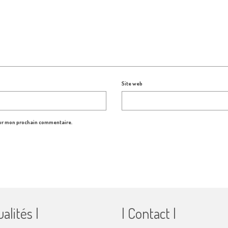
Site web
our mon prochain commentaire.
ualités |
| Contact |