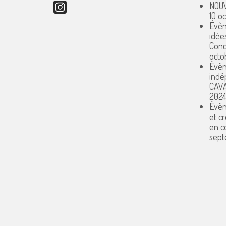
NOUV
Instagram
10 o
Évèn
idée
Conc
octo
Évèn
indé
CAV
202
Évèn
et c
en 
sept