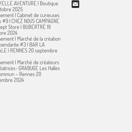
ELLE AVENTURE | Boutique
Email
ctobre 2025
ement | Cabinet de curieuses
s #9 | CHEZ NOUS CAMPAGNE
ept Store | BUBERTRÉ
19
bre 2024
ement | Marché de la création
pendante #3 | BAR LA
ALE | RENNES
20 septembre
4
ement | Marché de créateurs
réatrices- GRABUGE Les Halles
commun – Rennes
20
embre 2024