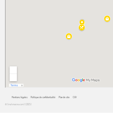
Mentions légales
Politique de confidentialité
Plan de site
CGV
© [malvinacrea.com] [2025]