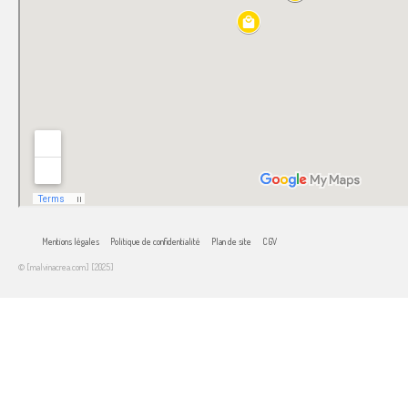
Mentions légales
Politique de confidentialité
Plan de site
CGV
© [malvinacrea.com] [2025]