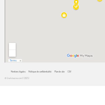
Mentions légales
Politique de confidentialité
Plan de site
CGV
© [malvinacrea.com] [2025]