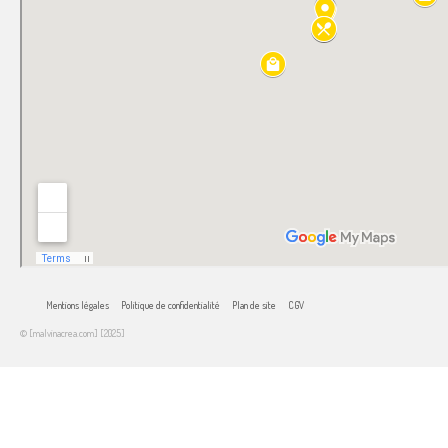
Mentions légales
Politique de confidentialité
Plan de site
CGV
© [malvinacrea.com] [2025]