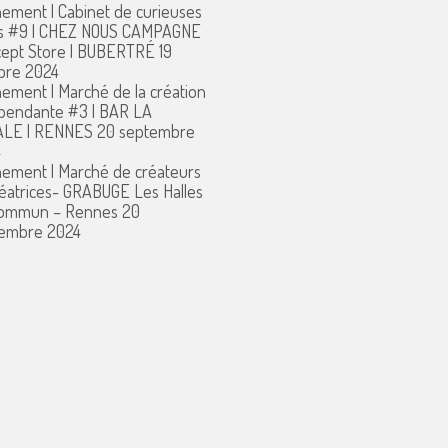
ement | Cabinet de curieuses
s #9 | CHEZ NOUS CAMPAGNE
ept Store | BUBERTRÉ
19
bre 2024
ement | Marché de la création
pendante #3 | BAR LA
ALE | RENNES
20 septembre
4
ement | Marché de créateurs
réatrices- GRABUGE Les Halles
commun – Rennes
20
embre 2024