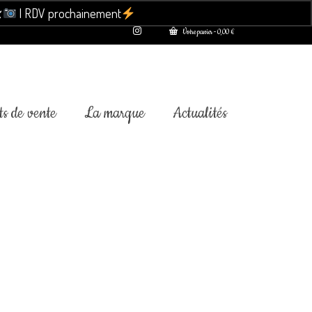

| RDV prochainement
Ignorer
Votre panier
-
0,00
€
s de vente
La marque
Actualités