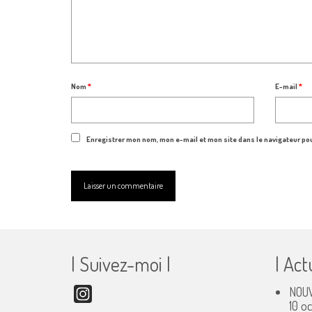
Nom
*
E-mail
*
Enregistrer mon nom, mon e-mail et mon site dans le navigateur p
| Suivez-moi |
| Act
NOUV
Instagram
10 o