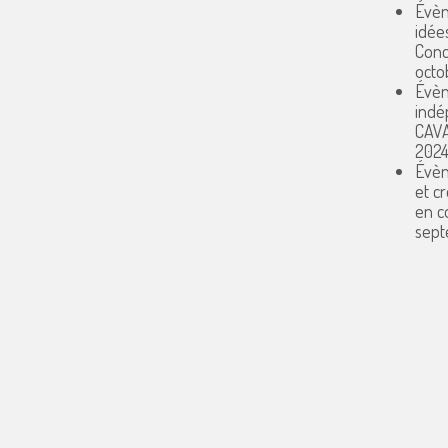
Évèn
idée
Conc
octo
Évèn
indé
CAV
202
Évèn
et c
en 
sept