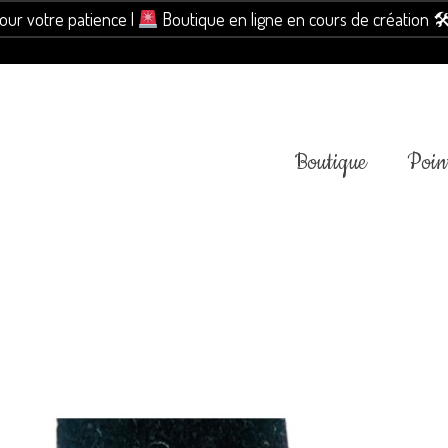
pour votre patience |
Boutique en ligne en cours de création 
Boutique
Point