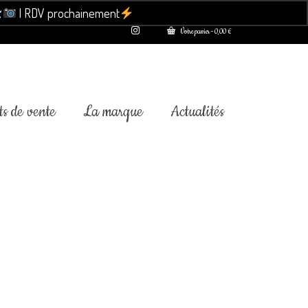

| RDV prochainement
Ignorer
Votre panier
-
0,00
€
s de vente
La marque
Actualités