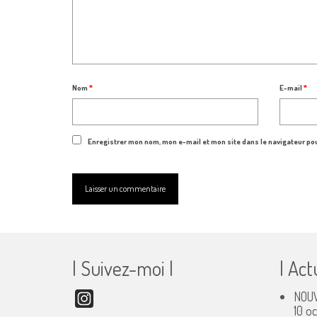
Nom
*
E-mail
*
Enregistrer mon nom, mon e-mail et mon site dans le navigateur p
| Suivez-moi |
| Act
NOUV
Instagram
10 o