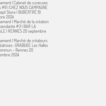
ement | Cabinet de curieuses
s #9 | CHEZ NOUS CAMPAGNE
ept Store | BUBERTRÉ
19
bre 2024
ement | Marché de la création
pendante #3 | BAR LA
ALE | RENNES
20 septembre
4
ement | Marché de créateurs
réatrices- GRABUGE Les Halles
commun – Rennes
20
embre 2024