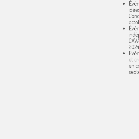
Évèn
idée
Conc
octo
Évèn
indé
CAV
202
Évèn
et c
en 
sept