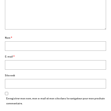
Nom
*
E-mail
*
Site web
Enregistrer mon nom, mon e-mail et mon site dans le navigateur pour mon prochain
commentaire.