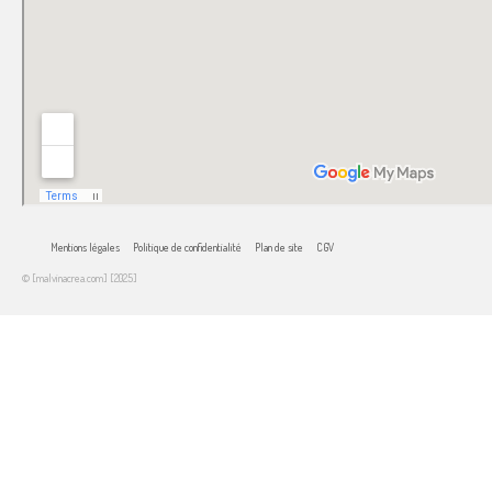
Mentions légales
Politique de confidentialité
Plan de site
CGV
© [malvinacrea.com] [2025]