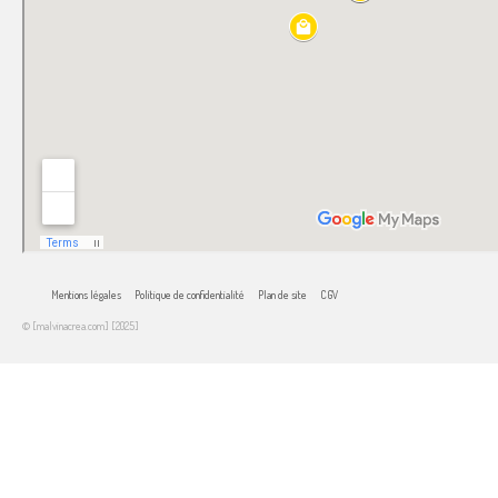
Mentions légales
Politique de confidentialité
Plan de site
CGV
© [malvinacrea.com] [2025]