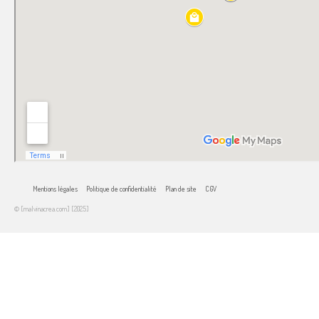
Mentions légales
Politique de confidentialité
Plan de site
CGV
© [malvinacrea.com] [2025]