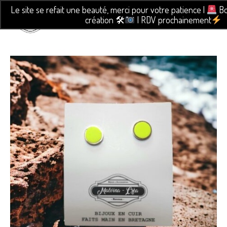
Le site se refait une beauté, merci pour votre patience |
Bo
création 🛠
| RDV prochainement