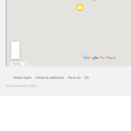
Mentions légales
Politique de confidentialité
Plan de site
CGV
© [malvinacrea.com] [2025]