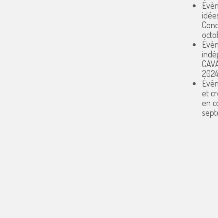
Évèn
idée
Conc
octo
Évèn
indé
CAV
202
Évèn
et c
en 
sept