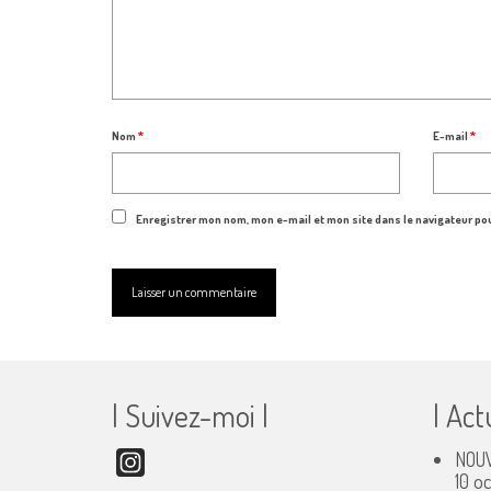
Nom
*
E-mail
*
Enregistrer mon nom, mon e-mail et mon site dans le navigateur p
| Suivez-moi |
| Act
NOUV
Instagram
10 o