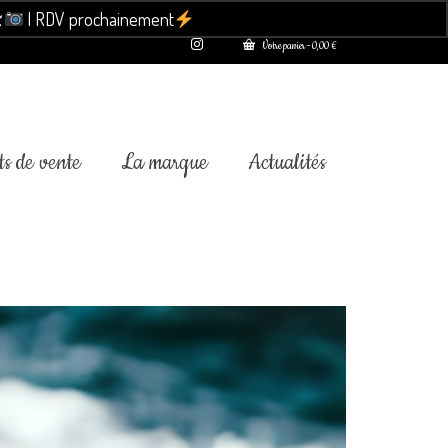

| RDV prochainement
Ignorer
Votre panier
-
0,00
€
s de vente
La marque
Actualités