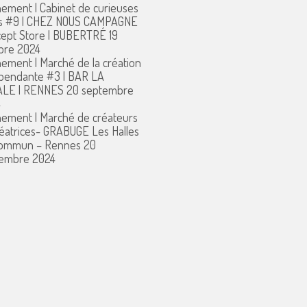
ement | Cabinet de curieuses
s #9 | CHEZ NOUS CAMPAGNE
ept Store | BUBERTRÉ
19
bre 2024
ement | Marché de la création
pendante #3 | BAR LA
ALE | RENNES
20 septembre
4
ement | Marché de créateurs
réatrices- GRABUGE Les Halles
commun – Rennes
20
embre 2024