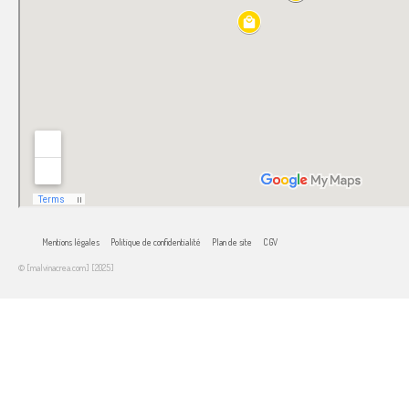
Mentions légales
Politique de confidentialité
Plan de site
CGV
© [malvinacrea.com] [2025]