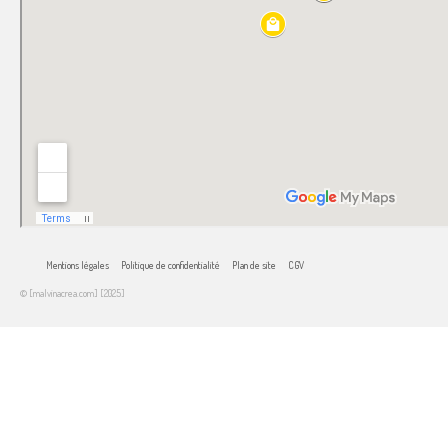
Mentions légales
Politique de confidentialité
Plan de site
CGV
© [malvinacrea.com] [2025]