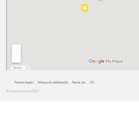
Mentions légales
Politique de confidentialité
Plan de site
CGV
© [malvinacrea.com] [2025]