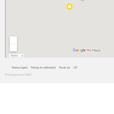
Mentions légales
Politique de confidentialité
Plan de site
CGV
© [malvinacrea.com] [2025]