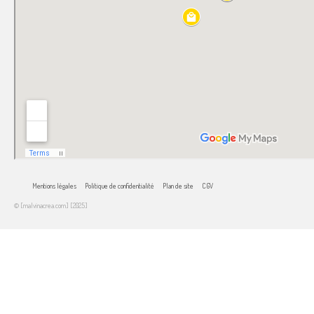
Mentions légales
Politique de confidentialité
Plan de site
CGV
© [malvinacrea.com] [2025]