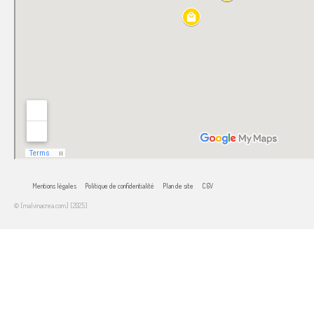
Mentions légales
Politique de confidentialité
Plan de site
CGV
© [malvinacrea.com] [2025]