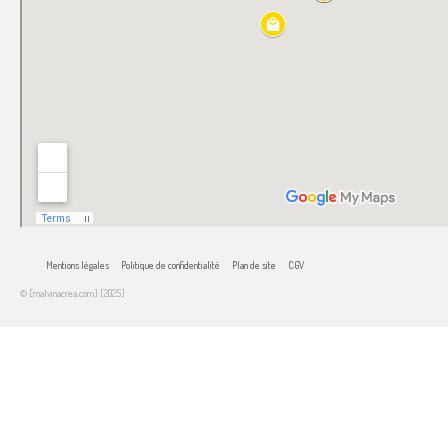
Mentions légales
Politique de confidentialité
Plan de site
CGV
© [malvinacrea.com] [2025]