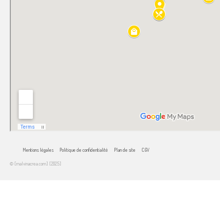
Mentions légales
Politique de confidentialité
Plan de site
CGV
© [malvinacrea.com] [2025]