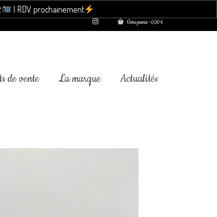

| RDV prochainement
Ignorer
Votre panier
-
0,00
€
s de vente
La marque
Actualités