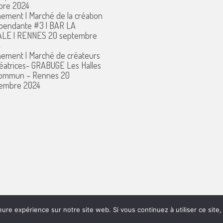
bre 2024
ement | Marché de la création
pendante #3 | BAR LA
ALE | RENNES
20 septembre
4
ement | Marché de créateurs
réatrices- GRABUGE Les Halles
commun – Rennes
20
embre 2024
eure expérience sur notre site web. Si vous continuez à utiliser ce sit