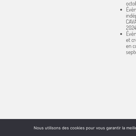
octo
Évèn
indé
CAV
202
Évèn
et c
en 
sept
© [malvinacrea.com] [2025]
Nous utilisons des cookies pour vous garantir la meill