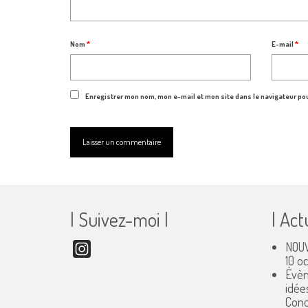
Nom
*
E-mail
*
Enregistrer mon nom, mon e-mail et mon site dans le navigateur p
| Suivez-moi |
| Act
NOUV
Instagram
10 o
Évèn
idée
Conc