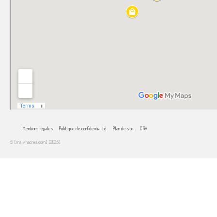
Mentions légales
Politique de confidentialité
Plan de site
CGV
© [malvinacrea.com] [2025]