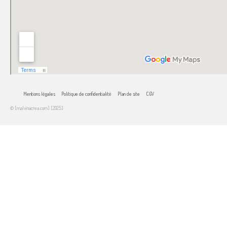
Mentions légales
Politique de confidentialité
Plan de site
CGV
© [malvinacrea.com] [2025]