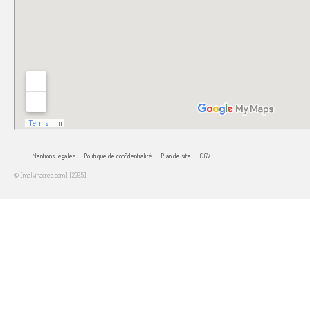
Mentions légales
Politique de confidentialité
Plan de site
CGV
© [malvinacrea.com] [2025]