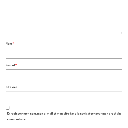
Nom
*
E-mail
*
Site web
Enregistrer mon nom, mon e-mail et mon site dans le navigateur pour mon prochain
commentaire.