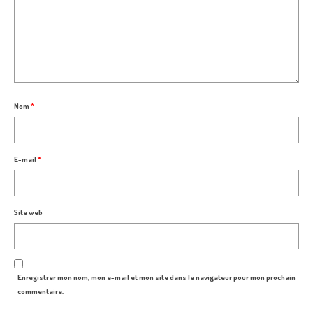
Nom
*
E-mail
*
Site web
Enregistrer mon nom, mon e-mail et mon site dans le navigateur pour mon prochain
commentaire.