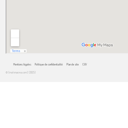
Mentions légales
Politique de confidentialité
Plan de site
CGV
© [malvinacrea.com] [2025]