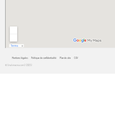
Mentions légales
Politique de confidentialité
Plan de site
CGV
© [malvinacrea.com] [2025]