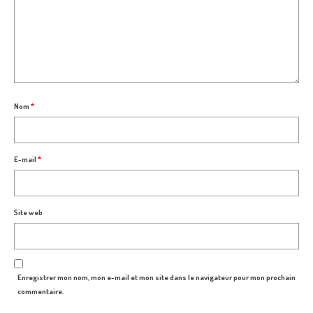
Nom
*
E-mail
*
Site web
Enregistrer mon nom, mon e-mail et mon site dans le navigateur pour mon prochain
commentaire.