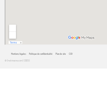
Mentions légales
Politique de confidentialité
Plan de site
CGV
© [malvinacrea.com] [2025]