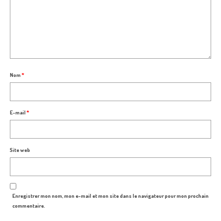
Nom
*
E-mail
*
Site web
Enregistrer mon nom, mon e-mail et mon site dans le navigateur pour mon prochain
commentaire.